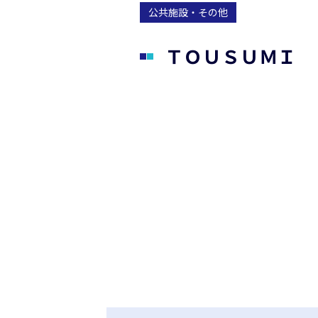
公共施設・その他
Metho
ＴＯＵＳＵＭＩ
Recrui