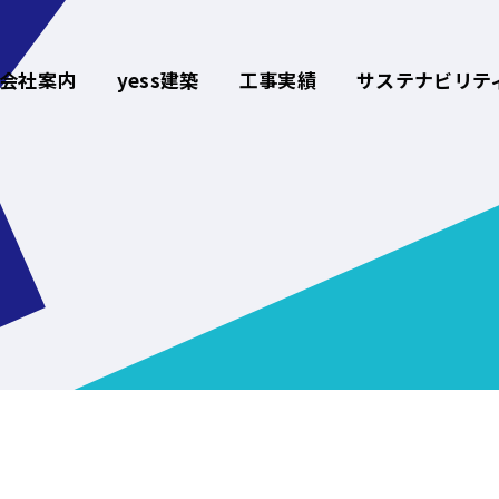
会社案内
yess建築
工事実績
サステナビリテ
Works
ホーム
工事
Sustainab
会社案内
Access
新着情報
交